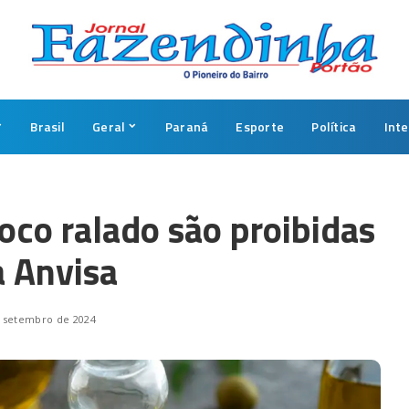
Brasil
Geral
Paraná
Esporte
Política
Int
oco ralado são proibidas
a Anvisa
 setembro de 2024