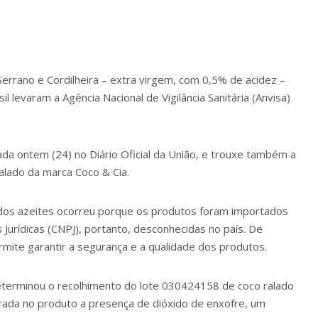
Serrano e Cordilheira – extra virgem, com 0,5% de acidez –
levaram a Agência Nacional de Vigilância Sanitária (Anvisa)
ada ontem (24) no Diário Oficial da União, e trouxe também a
alado da marca Coco & Cia.
 dos azeites ocorreu porque os produtos foram importados
urídicas (CNPJ), portanto, desconhecidas no país. De
ermite garantir a segurança e a qualidade dos produtos.
terminou o recolhimento do lote 030424158 de coco ralado
trada no produto a presença de dióxido de enxofre, um