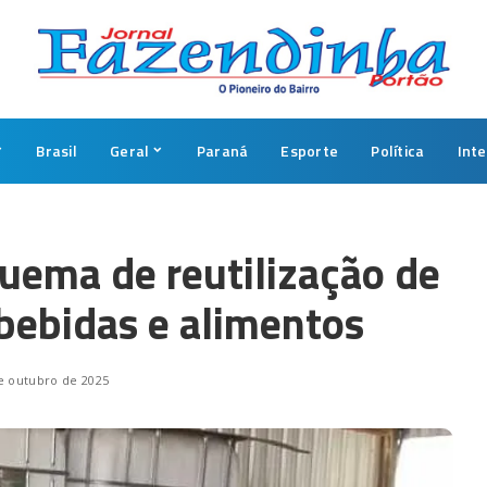
Brasil
Geral
Paraná
Esporte
Política
Int
ema de reutilização de
bebidas e alimentos
e outubro de 2025