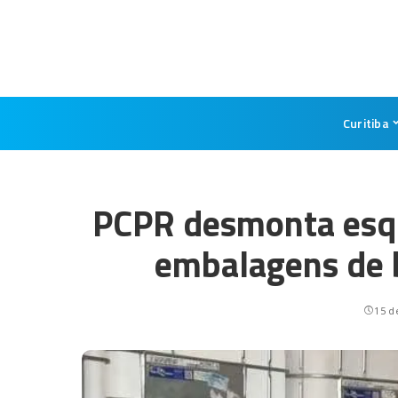
Curitiba
PCPR desmonta esqu
embalagens de 
15 d