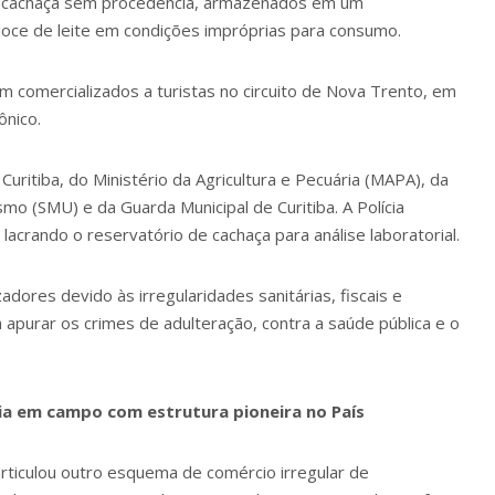
e cachaça sem procedência, armazenados em um
 doce de leite em condições impróprias para consumo.
m comercializados a turistas no circuito de Nova Trento, em
ônico.
 Curitiba, do Ministério da Agricultura e Pecuária (MAPA), da
smo (SMU) e da Guarda Municipal de Curitiba. A Polícia
 lacrando o reservatório de cachaça para análise laboratorial.
adores devido às irregularidades sanitárias, fiscais e
ra apurar os crimes de adulteração, contra a saúde pública e o
cia em campo com estrutura pioneira no País
rticulou outro esquema de comércio irregular
de