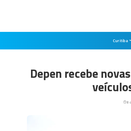
Curitiba
Depen recebe novas
veículo
8 