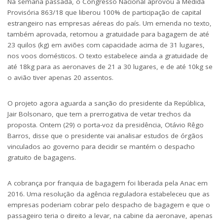
Na semana passada, o Congresso Nacional
aprovou a Medida
Provisória 863/18
que liberou 100% de participação de capital
estrangeiro nas empresas aéreas do país. Um emenda no texto,
também aprovada, retomou a gratuidade para bagagem de até
23 quilos (kg) em aviões com capacidade acima de 31 lugares,
nos voos domésticos. O texto estabelece ainda a gratuidade de
até 18kg para as aeronaves de 21 a 30 lugares, e de até 10kg se
o avião tiver apenas 20 assentos.
O projeto agora aguarda a sanção do presidente da República,
Jair Bolsonaro, que tem a prerrogativa de vetar trechos da
proposta. Ontem (29) o porta-voz da presidência, Otávio Rêgo
Barros, disse que o
presidente vai analisar
estudos de órgãos
vinculados ao governo para decidir se mantém o despacho
gratuito de bagagens.
A cobrança por franquia de bagagem foi liberada pela Anac em
2016. Uma resolução da agência reguladora estabeleceu que as
empresas poderiam cobrar pelo despacho de bagagem e que o
passageiro teria o direito a levar, na cabine da aeronave, apenas