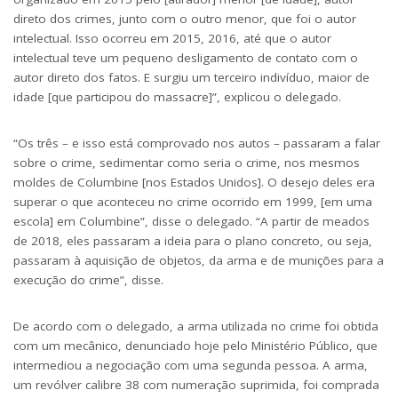
direto dos crimes, junto com o outro menor, que foi o
autor
intelectual
. Isso ocorreu em 2015, 2016, até que o autor
intelectual teve um pequeno desligamento de contato com o
autor direto dos fatos. E surgiu um terceiro indivíduo, maior de
idade [que participou do massacre]”, explicou o delegado.
“Os três – e isso está comprovado nos autos – passaram a falar
sobre o crime, sedimentar como seria o crime, nos mesmos
moldes de Columbine [nos Estados Unidos]. O desejo deles era
superar o que aconteceu no crime ocorrido em 1999, [em uma
escola] em Columbine”, disse o delegado. “A partir de meados
de 2018, eles passaram a ideia para o plano concreto, ou seja,
passaram à aquisição de objetos, da arma e de munições para a
execução do crime”, disse.
De acordo com o delegado, a arma utilizada no crime foi obtida
com um mecânico,
denunciado hoje
pelo Ministério Público, que
intermediou a negociação com uma segunda pessoa. A arma,
um revólver calibre 38 com numeração suprimida, foi comprada