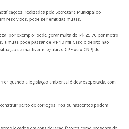
ificações, realizadas pela Secretaria Municipal do
m resolvidos, pode ser emitidas multas.
peza, por exemplo) pode gerar multa de R$ 25,70 por metro
 a multa pode passar de R$ 10 mil. Caso o débito não
 situação se mantiver irregular, o CPF ou o CNPJ
do
rer quando a legislação ambiental é desresepeitada, com
construir perto de córregos, rios ou nascentes podem
o, serão levados em consideração fatores como presença de