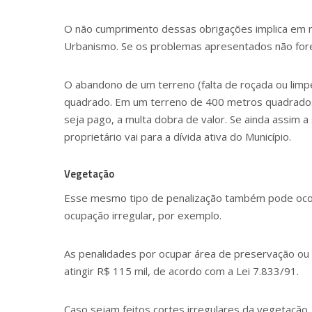
O não cumprimento dessas obrigações implica em not
Urbanismo. Se os problemas apresentados não fore
O abandono de um terreno (falta de roçada ou lim
quadrado. Em um terreno de 400 metros quadrados,
seja pago, a multa dobra de valor. Se ainda assim a
proprietário vai para a dívida ativa do Município.
Vegetação
Esse mesmo tipo de penalização também pode ocor
ocupação irregular, por exemplo.
As penalidades por ocupar área de preservação ou 
atingir R$ 115 mil, de acordo com a
Lei 7.833/91
.
Caso sejam feitos cortes irregulares da vegetaçã