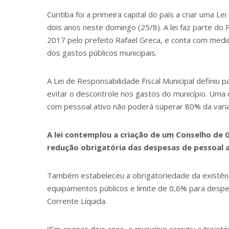
Curitiba foi a primeira capital do país a criar uma 
dois anos neste domingo (25/8). A lei faz parte do
2017 pelo prefeito Rafael Greca, e conta com medi
dos gastos públicos municipais.
A Lei de Responsabilidade Fiscal Municipal definiu 
evitar o descontrole nos gastos do município. Uma 
com pessoal ativo não poderá superar 80% da variaçã
A lei contemplou a criação de um Conselho de 
redução obrigatória das despesas de pessoal a
Também estabeleceu a obrigatoriedade da existênc
equipamentos públicos e limite de 0,6% para desp
Corrente Líquida.
“Em apenas dois anos, o município corrigiu a trajet