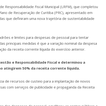
Lei de Responsabilidade Fiscal Municipal (LRFM), que completou
 Plano de Recuperação de Curitiba (PRC), apresentado em
das que definiram uma nova trajetória de sustentabilidade
padrões e limites para despesas de pessoal para tentar
das principais medidas é que a variação nominal da despesa
o da receita corrente líquida do exercício anterior.
Gestão e Responsabilidade Fiscal e determinou a
o atingirem 50% da receita corrente líquida.
ia de recursos de custeio para a implantação de novos
esas com serviços de publicidade e propaganda da Receita
ória das despesas de pessoal, equilibrou as contas públicas e