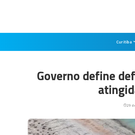
Curitiba
Governo define def
atingid
29 d