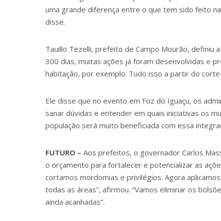
uma grande diferença entre o que tem sido feito 
disse.
Tauillo Tezelli, prefeito de Campo Mourão, defini
300 dias, muitas ações já foram desenvolvidas e p
habitação, por exemplo. Tudo isso a partir do corte
Ele disse que no evento em Foz do Iguaçu, os adm
sanar dúvidas e entender em quais iniciativas os 
população será muito beneficiada com essa integraç
FUTURO –
Aos prefeitos, o governador Carlos Mass
o orçamento para fortalecer e potencializar as aç
cortamos mordomias e privilégios. Agora aplicamos
todas as áreas”, afirmou. “Vamos eliminar os bols
ainda acanhadas”.