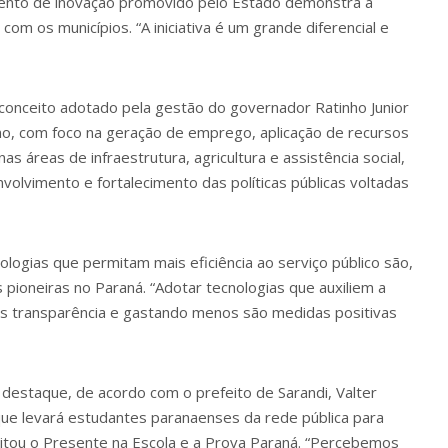
vento de inovação promovido pelo Estado demonstra a
m os municípios. “A iniciativa é um grande diferencial e
 o conceito adotado pela gestão do governador Ratinho Junior
no, com foco na geração de emprego, aplicação de recursos
as áreas de infraestrutura, agricultura e assistência social,
olvimento e fortalecimento das políticas públicas voltadas
ologias que permitam mais eficiência ao serviço público são,
as pioneiras no Paraná. “Adotar tecnologias que auxiliem a
is transparência e gastando menos são medidas positivas
destaque, de acordo com o prefeito de Sarandi, Valter
ue levará estudantes paranaenses da rede pública para
itou o Presente na Escola e a Prova Paraná. “Percebemos