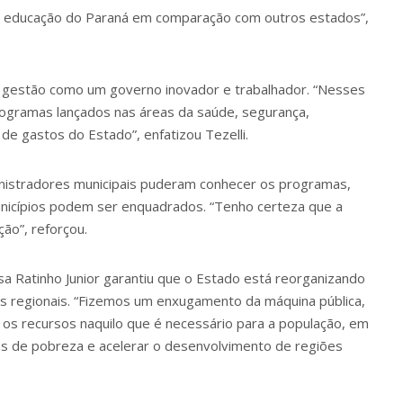
na educação do Paraná em comparação com outros estados”,
u a gestão como um governo inovador e trabalhador. “Nesses
rogramas lançados nas áreas da saúde, segurança,
 de gastos do Estado”, enfatizou Tezelli.
inistradores municipais puderam conhecer os programas,
municípios podem ser enquadrados. “Tenho certeza que a
ão”, reforçou.
a Ratinho Junior garantiu que o Estado está reorganizando
ões regionais. “Fizemos um enxugamento da máquina pública,
 os recursos naquilo que é necessário para a população, em
ões de pobreza e acelerar o desenvolvimento de regiões