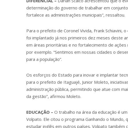
DIFERENCIAL –
Darlan Scalco acrescentou que o e
determinação do governo de trabalhar em conjunto co
fortalece as administrações municipais”, ressaltou.
Para o prefeito de Coronel Vivida, Frank Schiavini,
foi implantado já nos primeiros dez meses deste a
em áreas prioritárias e no fortalecimento de ações n
por exemplo. “Sentimos em nossas cidades o desenv
para a população”.
Os esforços do Estado para inovar e implantar tecn
para o prefeito de Itaguajé, Junior Moleto, iniciativ
administração pública, permitindo que atue com ma
da gestão”, afirmou Moleto.
EDUCAÇÃO –
O trabalho na área da educação é um 
Volpato. Ele citou o programa Ganhando o Mundo, q
estudar inglês em outros países. Volpato também c