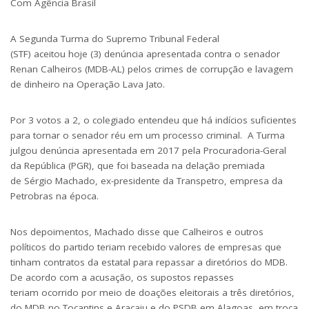
Com Agência Brasil
A Segunda Turma do Supremo Tribunal Federal
(STF) aceitou
hoje
(3) denúncia apresentada contra o senador
Renan Calheiros (MDB-AL) pelos crimes de corrupção e lavagem
de dinheiro na Operação Lava Jato.
Por 3 votos a 2, o colegiado entendeu que há indícios suficientes
para tornar o senador réu em um processo criminal. A Turma
julgou denúncia apresentada em 2017 pela Procuradoria-Geral
da República (PGR), que foi baseada na delação premiada
de Sérgio Machado, ex-presidente da Transpetro, empresa da
Petrobras na época.
Nos depoimentos, Machado disse que Calheiros e outros
políticos do partido teriam recebido valores de empresas que
tinham contratos da estatal para repassar a diretórios do MDB.
De acordo com a acusação, os supostos repasses
teriam ocorrido por meio de doações eleitorais a três diretórios,
do MDB no Tocantins e Aracaju e do PSDB em Alagoas, em troca