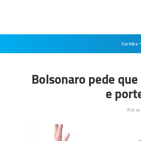
Curitiba
Bolsonaro pede que
e port
29 de