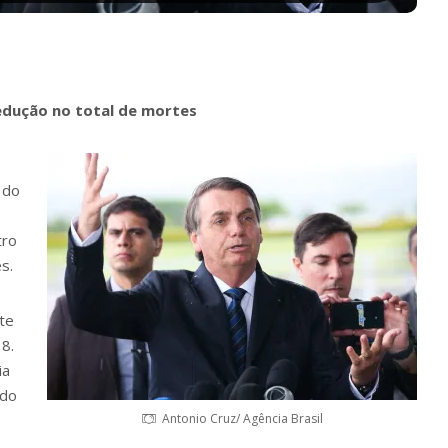
edução no total de mortes
 do
tro
s.
te
8.
ia
ndo
e
Antonio Cruz/ Agência Brasil