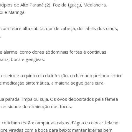
ípios de Alto Paraná (2), Foz do Iguaçu, Medianeira,
di e Maringá.
com febre alta súbita, dor de cabeça, dor atrás dos olhos,
.
e alarme, como dores abdominais fortes e contínuas,
ariz, boca e gengivas.
rceiro e o quinto dia da infecção, o chamado período crítico
 medicação sintomática, a maioria segue para cura.
a parada, limpa ou suja. Os ovos depositados pela fêmea
ecessidade de eliminação dos focos.
otidiano estão: tampar as caixas d´água e colocar tela no
mpre viradas com a boca para baixo; manter lixeiras bem