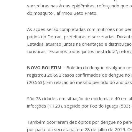
varreduras nas áreas epidêmicas, reforçando que o
do mosquito”, afirmou Beto Preto.
As ações serão completadas com mutirões nos perím
pátios do Detran, prefeituras e secretarias. Durante o
Estadual atuarão juntas na orientação e distribuiçã
turísticas. “Estamos todos juntos nesta luta”, reforç
NOVO BOLETIM –
Boletim da dengue divulgado nes
registrou 26.692 casos confirmados de dengue no 
(20.563). Em relação ao mesmo período do ano pa
São 78 cidades em situação de epidemia e 40 em al
infecções (1.123), seguido por Foz do Iguaçu (503)
Também ocorreram dez óbitos por dengue no perío
por parte da secretaria, em 28 de julho de 2019. 