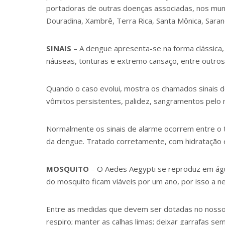
portadoras de outras doenças associadas, nos munic
Douradina, Xambrê, Terra Rica, Santa Mônica, Saran
SINAIS
– A dengue apresenta-se na forma clássica, 
náuseas, tonturas e extremo cansaço, entre outros
Quando o caso evolui, mostra os chamados sinais d
vômitos persistentes, palidez, sangramentos pelo n
Normalmente os sinais de alarme ocorrem entre o te
da dengue. Tratado corretamente, com hidratação e
MOSQUITO
– O Aedes Aegypti se reproduz em águ
do mosquito ficam viáveis por um ano, por isso a n
Entre as medidas que devem ser dotadas no nosso c
respiro; manter as calhas limas; deixar garrafas se