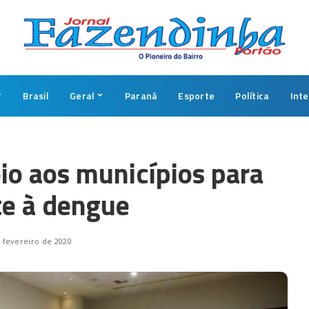
Brasil
Geral
Paraná
Esporte
Política
Int
io aos municípios para
e à dengue
 fevereiro de 2020