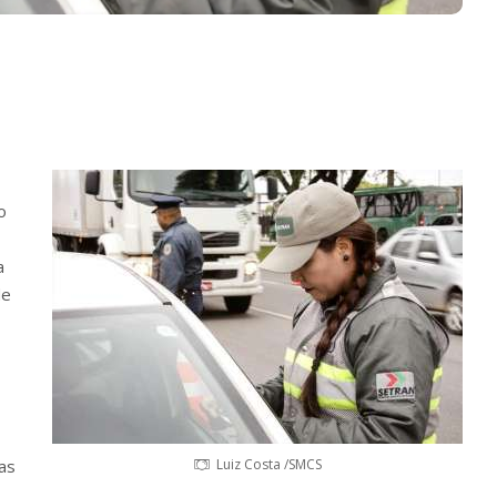
o
a
de
as
Luiz Costa /SMCS