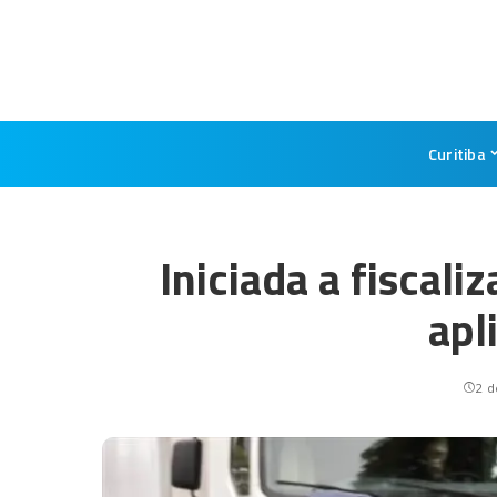
Curitiba
Iniciada a fiscali
apl
2 d