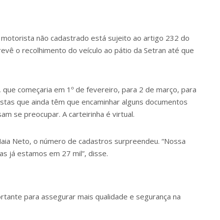
or motorista não cadastrado está sujeito ao artigo 232 do
prevê o recolhimento do veículo ao pátio da Setran até que
o, que começaria em 1º de fevereiro, para 2 de março, para
istas que ainda têm que encaminhar alguns documentos
m se preocupar. A carteirinha é virtual.
ia Neto, o número de cadastros surpreendeu. “Nossa
s já estamos em 27 mil”, disse.
rtante para assegurar mais qualidade e segurança na