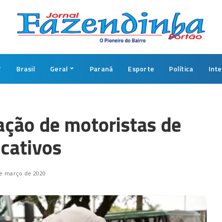
Brasil
Geral
Paraná
Esporte
Política
Int
zação de motoristas de
icativos
e março de 2020