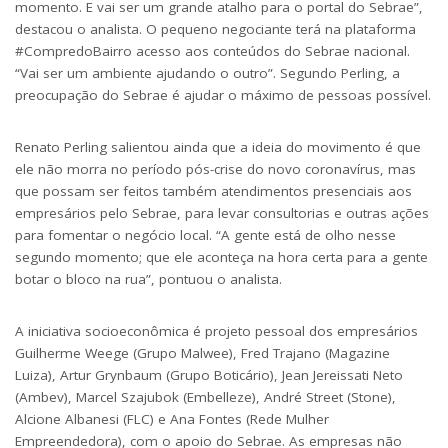
momento. E vai ser um grande atalho para o portal do Sebrae”,
destacou o analista. O pequeno negociante terá na plataforma
#CompredoBairro acesso aos conteúdos do Sebrae nacional.
“Vai ser um ambiente ajudando o outro”. Segundo Perling, a
preocupação do Sebrae é ajudar o máximo de pessoas possível.
Renato Perling salientou ainda que a ideia do movimento é que
ele não morra no período pós-crise do novo coronavírus, mas
que possam ser feitos também atendimentos presenciais aos
empresários pelo Sebrae, para levar consultorias e outras ações
para fomentar o negócio local. “A gente está de olho nesse
segundo momento; que ele aconteça na hora certa para a gente
botar o bloco na rua”, pontuou o analista.
A iniciativa socioeconômica é projeto pessoal dos empresários
Guilherme Weege (Grupo Malwee), Fred Trajano (Magazine
Luiza), Artur Grynbaum (Grupo Boticário), Jean Jereissati Neto
(Ambev), Marcel Szajubok (Embelleze), André Street (Stone),
Alcione Albanesi (FLC) e Ana Fontes (Rede Mulher
Empreendedora), com o apoio do Sebrae. As empresas não