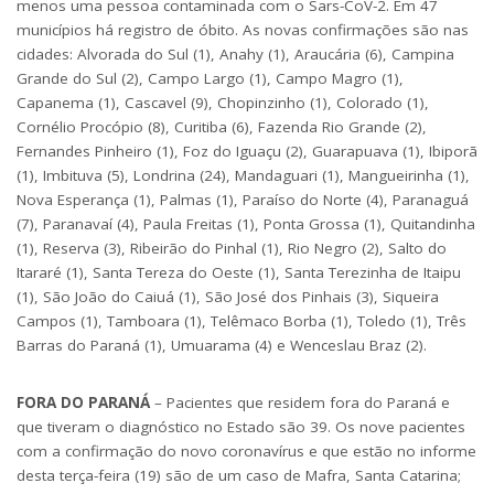
menos uma pessoa contaminada com o Sars-CoV-2. Em 47
municípios há registro de óbito. As novas confirmações são nas
cidades: Alvorada do Sul (1), Anahy (1), Araucária (6), Campina
Grande do Sul (2), Campo Largo (1), Campo Magro (1),
Capanema (1), Cascavel (9), Chopinzinho (1), Colorado (1),
Cornélio Procópio (8), Curitiba (6), Fazenda Rio Grande (2),
Fernandes Pinheiro (1), Foz do Iguaçu (2), Guarapuava (1), Ibiporã
(1), Imbituva (5), Londrina (24), Mandaguari (1), Mangueirinha (1),
Nova Esperança (1), Palmas (1), Paraíso do Norte (4), Paranaguá
(7), Paranavaí (4), Paula Freitas (1), Ponta Grossa (1), Quitandinha
(1), Reserva (3), Ribeirão do Pinhal (1), Rio Negro (2), Salto do
Itararé (1), Santa Tereza do Oeste (1), Santa Terezinha de Itaipu
(1), São João do Caiuá (1), São José dos Pinhais (3), Siqueira
Campos (1), Tamboara (1), Telêmaco Borba (1), Toledo (1), Três
Barras do Paraná (1), Umuarama (4) e Wenceslau Braz (2).
FORA DO PARANÁ
– Pacientes que residem fora do Paraná e
que tiveram o diagnóstico no Estado são 39. Os nove pacientes
com a confirmação do novo coronavírus e que estão no informe
desta terça-feira (19) são de um caso de Mafra, Santa Catarina;