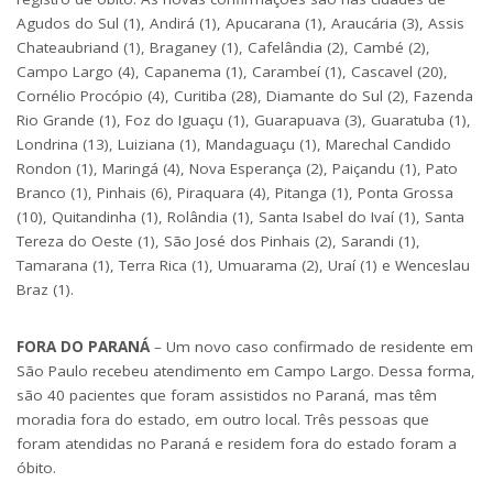
Agudos do Sul (1), Andirá (1), Apucarana (1), Araucária (3), Assis
Chateaubriand (1), Braganey (1), Cafelândia (2), Cambé (2),
Campo Largo (4), Capanema (1), Carambeí (1), Cascavel (20),
Cornélio Procópio (4), Curitiba (28), Diamante do Sul (2), Fazenda
Rio Grande (1), Foz do Iguaçu (1), Guarapuava (3), Guaratuba (1),
Londrina (13), Luiziana (1), Mandaguaçu (1), Marechal Candido
Rondon (1), Maringá (4), Nova Esperança (2), Paiçandu (1), Pato
Branco (1), Pinhais (6), Piraquara (4), Pitanga (1), Ponta Grossa
(10), Quitandinha (1), Rolândia (1), Santa Isabel do Ivaí (1), Santa
Tereza do Oeste (1), São José dos Pinhais (2), Sarandi (1),
Tamarana (1), Terra Rica (1), Umuarama (2), Uraí (1) e Wenceslau
Braz (1).
FORA DO PARANÁ
– Um novo caso confirmado de residente em
São Paulo recebeu atendimento em Campo Largo. Dessa forma,
são 40 pacientes que foram assistidos no Paraná, mas têm
moradia fora do estado, em outro local. Três pessoas que
foram atendidas no Paraná e residem fora do estado foram a
óbito.