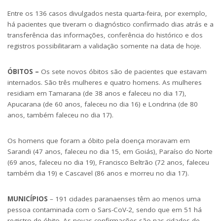
Entre os 136 casos divulgados nesta quarta-feira, por exemplo,
há pacientes que tiveram o diagnóstico confirmado dias atrás e a
transferência das informações, conferência do histórico e dos
registros possibilitaram a validação somente na data de hoje.
ÓBITOS –
Os sete novos óbitos são de pacientes que estavam
internados. São três mulheres e quatro homens. As mulheres
residiam em Tamarana (de 38 anos e faleceu no dia 17),
Apucarana (de 60 anos, faleceu no dia 16) e Londrina (de 80
anos, também faleceu no dia 17).
Os homens que foram a óbito pela doença moravam em
Sarandi (47 anos, faleceu no dia 15, em Goiás), Paraíso do Norte
(69 anos, faleceu no dia 19), Francisco Beltrão (72 anos, faleceu
também dia 19) e Cascavel (86 anos e morreu no dia 17).
MUNICÍPIOS
– 191 cidades paranaenses têm ao menos uma
pessoa contaminada com o Sars-CoV-2, sendo que em 51 há
registro de óbito. As novas confirmações são nas cidades de