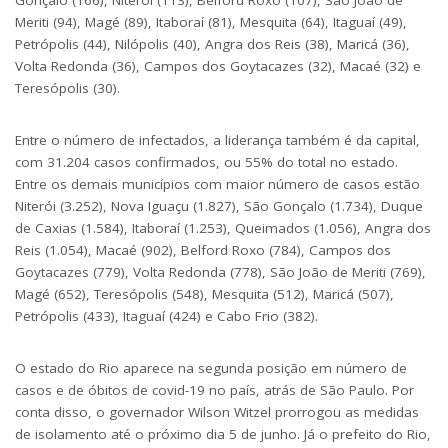
Gonçalo (166), Niterói (113), Belford Roxo (107), São João de
Meriti (94), Magé (89), Itaboraí (81), Mesquita (64), Itaguaí (49),
Petrópolis (44), Nilópolis (40), Angra dos Reis (38), Maricá (36),
Volta Redonda (36), Campos dos Goytacazes (32), Macaé (32) e
Teresópolis (30).
Entre o número de infectados, a liderança também é da capital,
com 31.204 casos confirmados, ou 55% do total no estado.
Entre os demais municípios com maior número de casos estão
Niterói (3.252), Nova Iguaçu (1.827), São Gonçalo (1.734), Duque
de Caxias (1.584), Itaboraí (1.253), Queimados (1.056), Angra dos
Reis (1.054), Macaé (902), Belford Roxo (784), Campos dos
Goytacazes (779), Volta Redonda (778), São João de Meriti (769),
Magé (652), Teresópolis (548), Mesquita (512), Maricá (507),
Petrópolis (433), Itaguaí (424) e Cabo Frio (382).
O estado do Rio aparece na segunda posição em número de
casos e de óbitos de covid-19 no país, atrás de São Paulo. Por
conta disso, o governador Wilson Witzel prorrogou as medidas
de isolamento até o próximo dia 5 de junho. Já o prefeito do Rio,