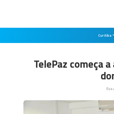
Curitiba
TelePaz começa a 
do
24 