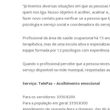
“Já tivemos diversas situações em que as pessoa
quem nos liga. Nosso objetivo é acolher, acalmar 
fazer novo contato para verificar se a pessoa que li
psicologia e serviço social e coordenadora do serviç
Profissional da área de saúde ocupacional há 15 an
terapêutica, mas de uma escuta ativa e especializada
equipe formada por 12 psicólogos com experiência c
Quando o profissional percebe que a pessoa necess
serviço disponível na rede municipal, respeitadas a
Serviço: TelePaz – Acolhimento emocional
Para os servidores: 3350.8200
Para a população em geral: 3350.8500
Atendimento de segunda-feira a domingo, das 8h à