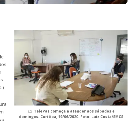
de
dos
s
as
.)
tura
em
TelePaz começa a atender aos sábados e
domingos. Curitiba, 19/06/2020. Foto: Luiz Costa/SMCS
vo