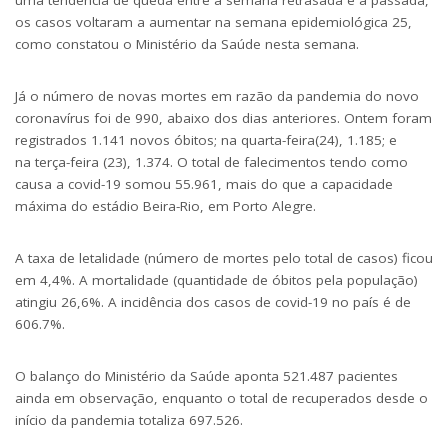
uma tendência de queda entre a semana retrasada e a passada,
os casos voltaram a aumentar na semana epidemiológica 25,
como constatou o Ministério da Saúde nesta semana.
Já o número de novas mortes em razão da pandemia do novo
coronavírus foi de 990, abaixo dos dias anteriores. Ontem foram
registrados 1.141 novos óbitos; na quarta-feira(24), 1.185; e
na terça-feira (23), 1.374. O total de falecimentos tendo como
causa a covid-19 somou 55.961, mais do que a capacidade
máxima do estádio Beira-Rio, em Porto Alegre.
A taxa de letalidade (número de mortes pelo total de casos) ficou
em 4,4%. A mortalidade (quantidade de óbitos pela população)
atingiu 26,6%. A incidência dos casos de covid-19 no país é de
606.7%.
O balanço do Ministério da Saúde aponta 521.487 pacientes
ainda em observação, enquanto o total de recuperados desde o
início da pandemia totaliza 697.526.