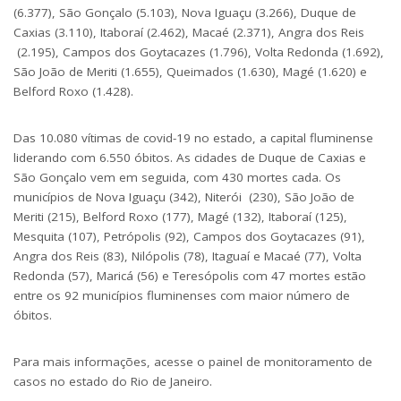
(6.377), São Gonçalo (5.103), Nova Iguaçu (3.266), Duque de
Caxias (3.110), Itaboraí (2.462), Macaé (2.371), Angra dos Reis
(2.195), Campos dos Goytacazes (1.796), Volta Redonda (1.692),
São João de Meriti (1.655), Queimados (1.630), Magé (1.620) e
Belford Roxo (1.428).
Das 10.080 vítimas de covid-19 no estado, a capital fluminense
liderando com 6.550 óbitos. As cidades de Duque de Caxias e
São Gonçalo vem em seguida, com 430 mortes cada. Os
municípios de Nova Iguaçu (342), Niterói (230), São João de
Meriti (215), Belford Roxo (177), Magé (132), Itaboraí (125),
Mesquita (107), Petrópolis (92), Campos dos Goytacazes (91),
Angra dos Reis (83), Nilópolis (78), Itaguaí e Macaé (77), Volta
Redonda (57), Maricá (56) e Teresópolis com 47 mortes estão
entre os 92 municípios fluminenses com maior número de
óbitos.
Para mais informações, acesse o
painel de monitoramento
de
casos no estado do Rio de Janeiro.