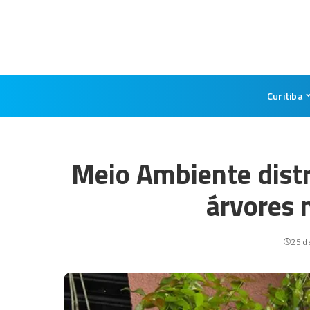
Curitiba
Meio Ambiente distr
árvores 
25 d