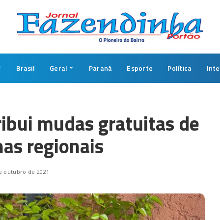
Brasil
Geral
Paraná
Esporte
Política
Int
ibui mudas gratuitas de
nas regionais
e outubro de 2021