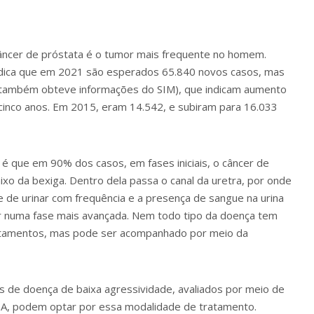
âncer de próstata é o tumor mais frequente no homem.
, indica que em 2021 são esperados 65.840 novos casos, mas
 também obteve informações do SIM), que indicam aumento
cinco anos. Em 2015, eram 14.542, e subiram para 16.033
é que em 90% dos casos, em fases iniciais, o câncer de
aixo da bexiga. Dentro dela passa o canal da uretra, por onde
de de urinar com frequência e a presença de sangue na urina
r numa fase mais avançada. Nem todo tipo da doença tem
tratamentos, mas pode ser acompanhado por meio da
es de doença de baixa agressividade, avaliados por meio de
 PSA, podem optar por essa modalidade de tratamento.