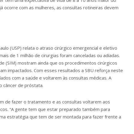
er tem uma expectativa de vida de 8 a 10 anos maior do
já ocorre com as mulheres, as consultas rotineiras devem
ulo (USP) relata o atraso cirúrgico emergencial e eletivo
mais de 1 milhão de cirurgias foram canceladas ou adiadas.
e (SIM) mostram ainda que os procedimentos cirúrgicos
ram impactados. Com esses resultados a SBU reforça neste
ados com a saúde e voltarem às consultas médicas. A
o câncer de próstata.
am de fazer o tratamento e as consultas voltarem aos
ticos. “A gente tem que estar preparado também para
ma estratégia que tem de ser montada para fazer frente a