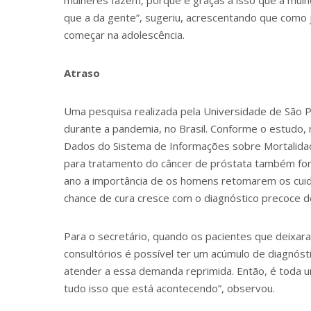
mulheres fazem, porque é graças a isso que a mulh
que a da gente”, sugeriu, acrescentando que como 
começar na adolescência.
Atraso
Uma pesquisa realizada pela Universidade de São Pa
durante a pandemia, no Brasil. Conforme o estudo, 
Dados do Sistema de Informações sobre Mortalidad
para tratamento do câncer de próstata também fo
ano a importância de os homens retomarem os cuid
chance de cura cresce com o diagnóstico precoce d
Para o secretário, quando os pacientes que deixar
consultórios é possível ter um acúmulo de diagnós
atender a essa demanda reprimida. Então, é toda u
tudo isso que está acontecendo”, observou.