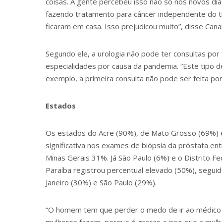
coisas. A gente percebeu isso não só nos novos di
fazendo tratamento para câncer independente do ti
ficaram em casa. Isso prejudicou muito”, disse Canal
Segundo ele, a urologia não pode ter consultas po
especialidades por causa da pandemia. “Este tipo de
exemplo, a primeira consulta não pode ser feita por 
Estados
Os estados do Acre (90%), de Mato Grosso (69%) 
significativa nos exames de biópsia da próstata e
Minas Gerais 31%. Já São Paulo (6%) e o Distrito 
Paraíba registrou percentual elevado (50%), segui
Janeiro (30%) e São Paulo (29%).
“O homem tem que perder o medo de ir ao médico e