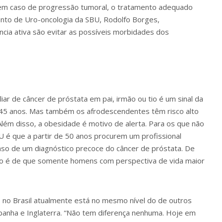
 em caso de progressão tumoral, o tratamento adequado
ento de Uro-oncologia da SBU, Rodolfo Borges,
ncia ativa são evitar as possíveis morbidades dos
iar de câncer de próstata em pai, irmão ou tio é um sinal da
45 anos. Mas também os afrodescendentes têm risco alto
lém disso, a obesidade é motivo de alerta. Para os que não
 é que a partir de 50 anos procurem um profissional
 caso de um diagnóstico precoce do câncer de próstata. De
ão é de que somente homens com perspectiva de vida maior
o no Brasil atualmente está no mesmo nível do de outros
panha e Inglaterra. “Não tem diferença nenhuma. Hoje em