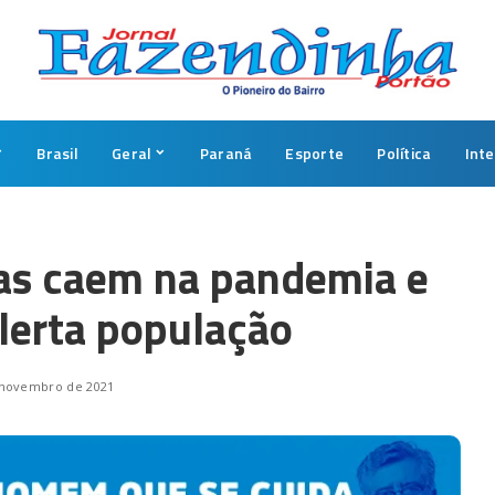
Brasil
Geral
Paraná
Esporte
Política
Int
cas caem na pandemia e
lerta população
 novembro de 2021