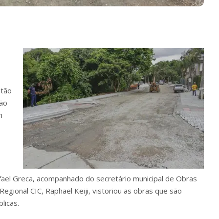
stão
ção
m
afael Greca, acompanhado do secretário municipal de Obras
egional CIC, Raphael Keiji, vistoriou as obras que são
licas.