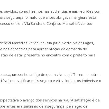
os ouvidos, como fizemos nas audiências e nas reuniões com
ais segurança, o mato que antes abrigava marginais está
acesso entre a Vila Sandra e Conjunto Marselha”, contou
idencial Moradias Verde, na Rua Jaziel Sotto Maior Lagos,
rupo nos encontros para apresentação da demanda de
uestão de estar presente no encontro com o prefeito para
a de casa, um sonho antigo de quem vive aqui. Teremos outras
vel que vai ficar mais segura e vai valorizar os imóveis e o
xpectativa o avanço dos serviços na rua. “A satisfação é de
ue antes era sinônimo de insegurança, pela ação de