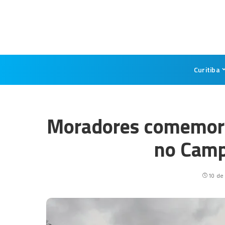
Curitiba
Moradores comemora
no Cam
10 de