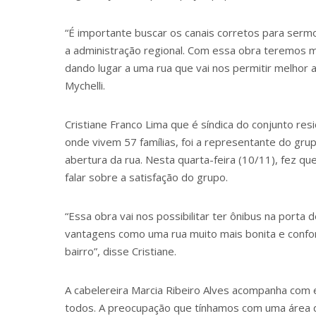
“É importante buscar os canais corretos para serm
a administração regional. Com essa obra teremos m
dando lugar a uma rua que vai nos permitir melhor 
Mychelli.
Cristiane Franco Lima que é síndica do conjunto res
onde vivem 57 famílias, foi a representante do g
abertura da rua. Nesta quarta-feira (10/11), fez q
falar sobre a satisfação do grupo.
“Essa obra vai nos possibilitar ter ônibus na port
vantagens como uma rua muito mais bonita e confortá
bairro”, disse Cristiane.
A cabelereira Marcia Ribeiro Alves acompanha com e
todos. A preocupação que tínhamos com uma área q