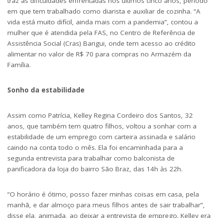
traz as dificuldades enfrentadas nos últimos cinco anos, período
em que tem trabalhado como diarista e auxiliar de cozinha. “A
vida está muito difícil, ainda mais com a pandemia”, contou a
mulher que é atendida pela FAS, no Centro de Referência de
Assistência Social (Cras) Barigui, onde tem acesso ao crédito
alimentar no valor de R$ 70 para compras no Armazém da
Família.
Sonho da estabilidade
Assim como Patrícia, Kelley Regina Cordeiro dos Santos, 32
anos, que também tem quatro filhos, voltou a sonhar com a
estabilidade de um emprego com carteira assinada e salário
caindo na conta todo o mês. Ela foi encaminhada para a
segunda entrevista para trabalhar como balconista de
panificadora da loja do bairro São Braz, das 14h às 22h.
“O horário é ótimo, posso fazer minhas coisas em casa, pela
manhã, e dar almoço para meus filhos antes de sair trabalhar”,
disse ela, animada, ao deixar a entrevista de emprego. Kelley era