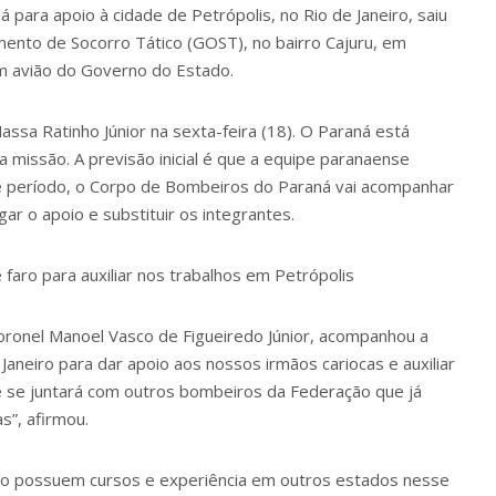
para apoio à cidade de Petrópolis, no Rio de Janeiro, saiu
nto de Socorro Tático (GOST), no bairro Cajuru, em
um avião do Governo do Estado.
ssa Ratinho Júnior na sexta-feira (18). O Paraná está
 missão. A previsão inicial é que a equipe paranaense
e período, o Corpo de Bombeiros do Paraná vai acompanhar
ar o apoio e substituir os integrantes.
faro para auxiliar nos trabalhos em Petrópolis
onel Manoel Vasco de Figueiredo Júnior, acompanhou a
aneiro para dar apoio aos nossos irmãos cariocas e auxiliar
 se juntará com outros bombeiros da Federação que já
s”, afirmou.
lho possuem cursos e experiência em outros estados nesse