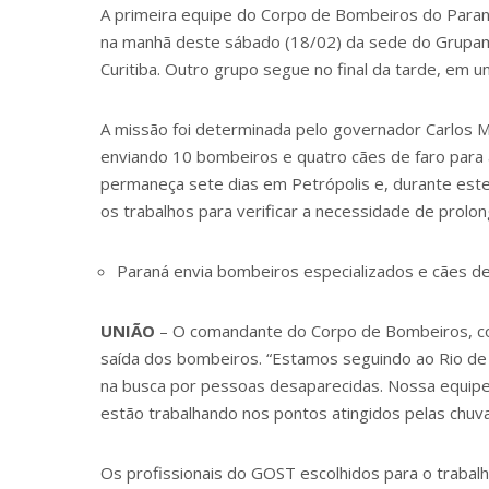
A primeira equipe do Corpo de Bombeiros do Paraná 
na manhã deste sábado (18/02) da sede do Grupame
Curitiba. Outro grupo segue no final da tarde, em 
A missão foi determinada pelo governador Carlos Ma
enviando 10 bombeiros e quatro cães de faro para a
permaneça sete dias em Petrópolis e, durante est
os trabalhos para verificar a necessidade de prolong
Paraná envia bombeiros especializados e cães de 
UNIÃO
– O comandante do Corpo de Bombeiros, cor
saída dos bombeiros. “Estamos seguindo ao Rio de J
na busca por pessoas desaparecidas. Nossa equipe
estão trabalhando nos pontos atingidos pelas chuva
Os profissionais do GOST escolhidos para o traba