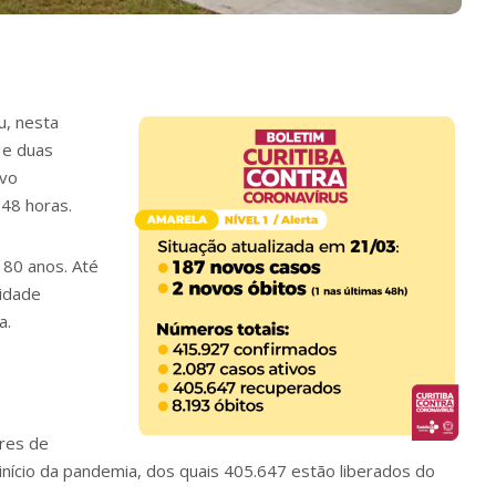
u, nesta
 e duas
ovo
 48 horas.
 80 anos. Até
idade
a.
res de
 início da pandemia, dos quais 405.647 estão liberados do