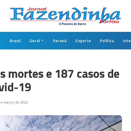
Brasil
Geral
Paraná
Esporte
Política
Int
as mortes e 187 casos de
vid-19
de março de 2022