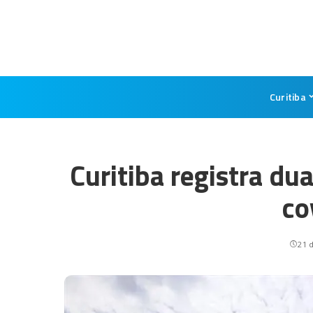
Curitiba
Curitiba registra du
co
21 