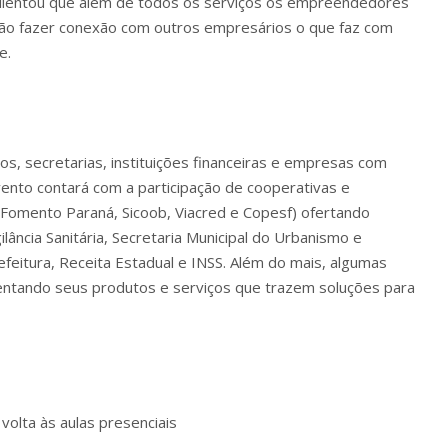
alientou que além de todos os serviços os empreendedores
erão fazer conexão com outros empresários o que faz com
e.
, secretarias, instituições financeiras e empresas com
vento contará com a participação de cooperativas e
ul, Fomento Paraná, Sicoob, Viacred e Copesf) ofertando
lância Sanitária,
Secretaria Municipal do Urbanismo
e
feitura, Receita Estadual e INSS. Além do mais, algumas
entando seus produtos e serviços que trazem soluções para
olta às aulas presenciais