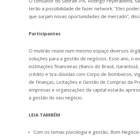
O consultor do Sebrae-PR, Rodrigo Feyerabend, s
terão a possibilidade de fazer network. “Eles pod
que surjam novas oportunidades de mercado”, diss
Participantes
O mutirão reúne num mesmo espaço diversos órgãos
soluções para a gestão de negócios. Esse ano, o e
instituições financeiras (Banco do Brasil, Garantis
crédito e tira-dúvidas com Corpo de Bombeiros, Vigi
de
Finanças
, Licitações e Gestão de Compras da Pre
empresas e organizações da capital estarão apres
a gestão do seu negócio.
LEIA TAMBÉM
Com os temas psicologia e gestão, Bom Negócio v