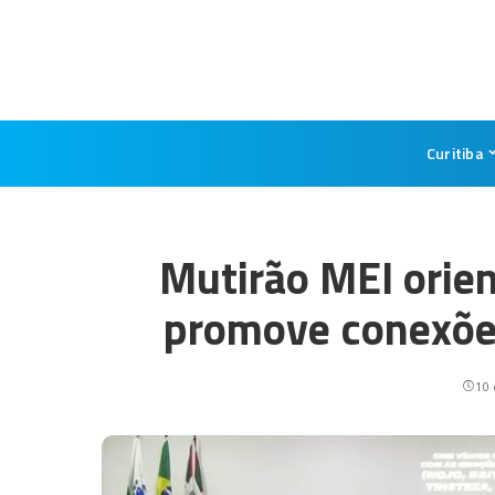
Curitiba
Mutirão MEI orie
promove conexõe
10