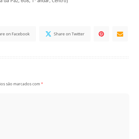
a da Paz, 608, 1º andar, Centro)
are on Facebook
Share on Twitter
ios são marcados com
*