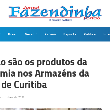
Brasil
Geral
Paraná
Esporte
Política
Int
o são os produtos da
mia nos Armazéns da
 de Curitiba
e outubro de 2022