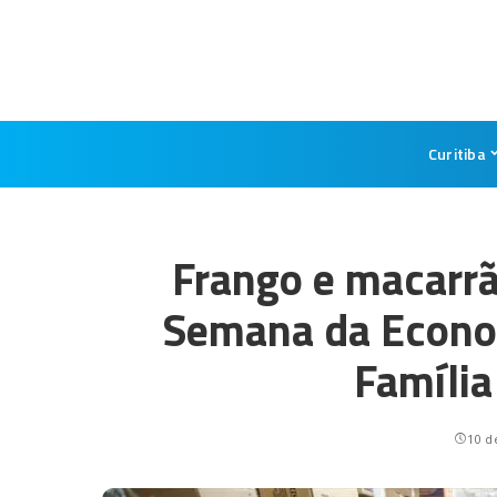
Curitiba
Frango e macarrã
Semana da Econo
Família
10 d