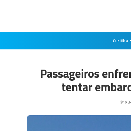
Curitiba
Passageiros enfre
tentar embar
10 d