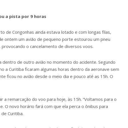
u a pista por 9 horas
rto de Congonhas ainda estava lotado e com longas filas,
32 de ontem um avião de pequeno porte estourou um pneu
8, provocando o cancelamento de diversos voos.
tava dentro de outro avião no momento do acidente. Segundo
ino a Curitiba ficaram algumas horas dentro da aeronave sem
nte ficou no avião desde o meio dia e pouco até as 15h. O
ir a remarcação do voo para hoje, às 15h. “Voltamos para o
se. O novo horário fará com que ela perca o ônibus para
de Curitiba.