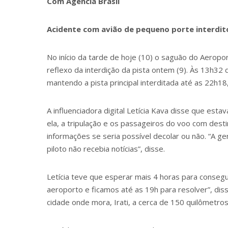
Com Agência Brasil
Acidente com avião de pequeno porte interdito
No início da tarde de hoje (10) o saguão do Aeropo
reflexo da interdição da pista ontem (9). Às 13h
mantendo a pista principal interditada até as 22h1
A influenciadora digital Letícia Kava disse que es
ela, a tripulação e os passageiros do voo com dest
informações se seria possível decolar ou não. “A ge
piloto não recebia notícias”, disse.
Letícia teve que esperar mais 4 horas para consegu
aeroporto e ficamos até as 19h para resolver”, dis
cidade onde mora, Irati, a cerca de 150 quilômetros 