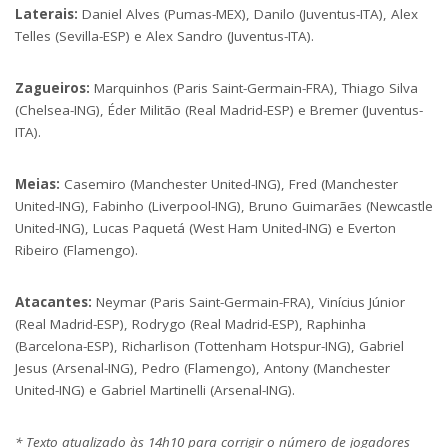
Laterais:
Daniel Alves (Pumas-MEX), Danilo (Juventus-ITA), Alex
Telles (Sevilla-ESP) e Alex Sandro (Juventus-ITA).
Zagueiros:
Marquinhos (Paris Saint-Germain-FRA), Thiago Silva
(Chelsea-ING), Éder Militão (Real Madrid-ESP) e Bremer (Juventus-
ITA).
Meias:
Casemiro (Manchester United-ING), Fred (Manchester
United-ING), Fabinho (Liverpool-ING), Bruno Guimarães (Newcastle
United-ING), Lucas Paquetá (West Ham United-ING) e Everton
Ribeiro (Flamengo).
Atacantes:
Neymar (Paris Saint-Germain-FRA), Vinícius Júnior
(Real Madrid-ESP), Rodrygo (Real Madrid-ESP), Raphinha
(Barcelona-ESP), Richarlison (Tottenham Hotspur-ING), Gabriel
Jesus (Arsenal-ING), Pedro (Flamengo), Antony (Manchester
United-ING) e Gabriel Martinelli (Arsenal-ING).
* Texto atualizado às 14h10 para corrigir o número de jogadores