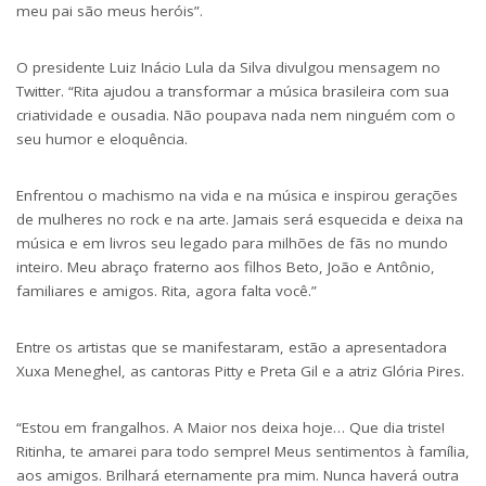
meu pai são meus heróis”.
O presidente Luiz Inácio Lula da Silva divulgou
mensagem no
Twitter
. “Rita ajudou a transformar a música brasileira com sua
criatividade e ousadia. Não poupava nada nem ninguém com o
seu humor e eloquência.
Enfrentou o machismo na vida e na música e inspirou gerações
de mulheres no rock e na arte. Jamais será esquecida e deixa na
música e em livros seu legado para milhões de fãs no mundo
inteiro. Meu abraço fraterno aos filhos Beto, João e Antônio,
familiares e amigos. Rita, agora falta você.”
Entre os artistas que se manifestaram, estão a apresentadora
Xuxa Meneghel, as cantoras Pitty e Preta Gil e a atriz Glória Pires.
“Estou em frangalhos. A Maior nos deixa hoje… Que dia triste!
Ritinha, te amarei para todo sempre! Meus sentimentos à família,
aos amigos. Brilhará eternamente pra mim. Nunca haverá outra