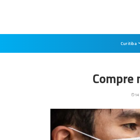
Curitiba
Compre n
14